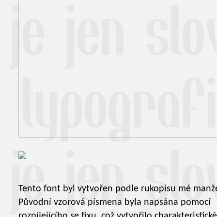
Tento font byl vytvořen podle rukopisu mé manže
Původní vzorová písmena byla napsána pomocí
rozpíjejícího se fixu, což vytvořilo charakteristické