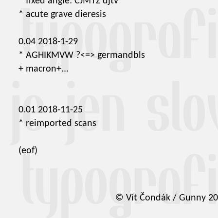
* fixed angle: CJMTZ djtv
* acute grave dieresis
0.04 2018-1-29
* AGHIKMVW ?<=> germandbls
+ macron+...
0.01 2018-11-25
* reimported scans
(eof)
© Vít Čondák / Gunny 2